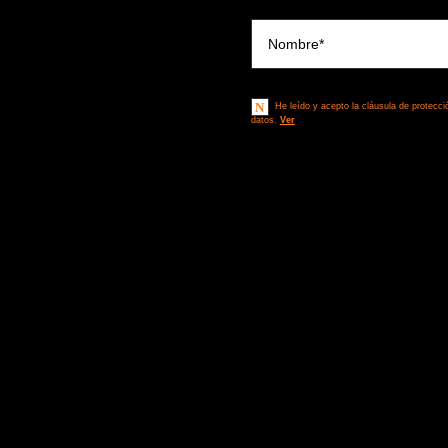
Términos Legales**
He leído y acepto la cláusula de protecci
datos.
Ver