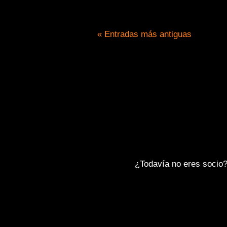
« Entradas más antiguas
Entra e infórmate sobre las
indicaciones básicas de cómo
circular en grupo.
¿Todavía no eres socio