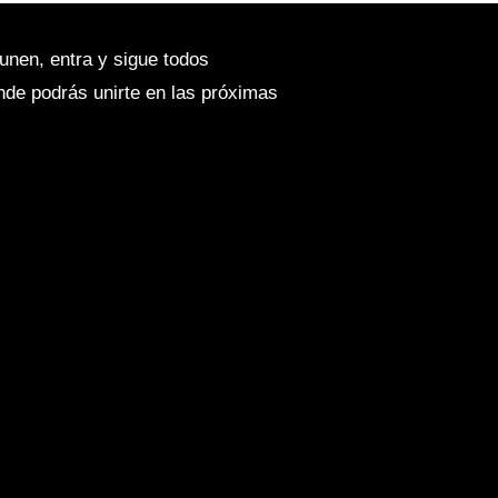
unen, entra y sigue todos
onde podrás unirte en las próximas
 Reserva ya tu test drive en
ow Rider ST Pan America Spc