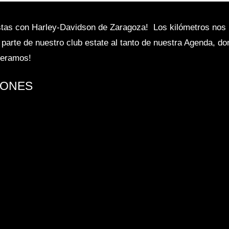
istas con Harley-Davidson de Zaragoza! Los kilómetros nos 
 parte de nuestro club estate al tanto de nuestra Agenda, d
speramos!
IONES
vivir en primera persona la experiencia Harley-Davidson!
 disponibles: Nighster 975 Sportster S Street Glide Spc L
CONTACTA CON...