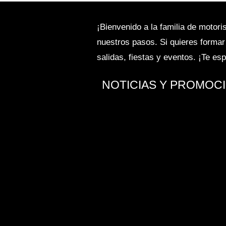
¡Bienvenido a la familia de motor
nuestros pasos. Si quieres formar
salidas, fiestas y eventos. ¡Te e
NOTICIAS Y PROMOC
RESERVA TU TEST DRIVE ¡Ven a 
los siguientes modelos: Demos
607 119 016ENTRAR¡Enviar!