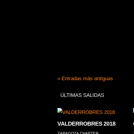
¡Ven a vivir en primera person
rellena el siguiente formu
ZARAGOZA Av. Alcalde Caballer
« Entradas más antiguas
ÚLTIMAS SALIDAS
VALDERROBRES 2018
ZARAGOZA CHAPTER