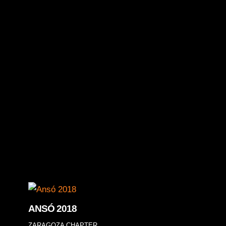
n Harley Road Glide CVO,
ROSHARLEY-DAVIDSON
ANSÓ 2018
ZARAGOZA CHAPTER