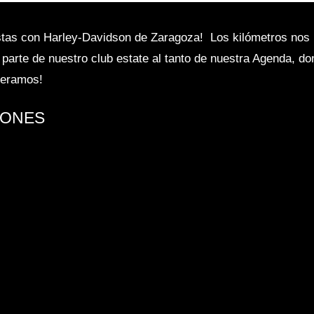
istas con Harley-Davidson de Zaragoza! Los kilómetros nos 
 parte de nuestro club estate al tanto de nuestra Agenda, d
speramos!
IONES
DSON Aprovecha esta oportunidad por tiempo limitado y
ble. Oferta disponible para modelos en stock ¡Solo hasta el
ARCONTACTA CON...