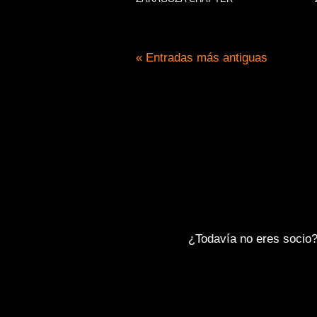
« Entradas más antiguas
Entra e infórmate sobre las
indicaciones básicas de cómo
circular en grupo.
¿Todavía no eres socio