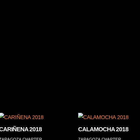
a la experiencia Harley-Davidson! Reserva ya tu prueba co
lario: 607 119 016ENTRAR¡Enviar!CONTACTA CON NOSOT
o, 112 [50015] Zaragoza 976 596...
CARIÑENA 2018
CALAMOCHA 2018
ZARAGOZA CHAPTER
ZARAGOZA CHAPTER