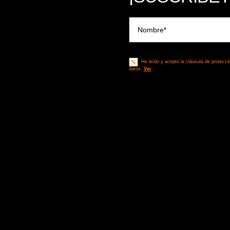
Términos Legales**
He leído y acepto la cláusula de protecci
datos.
Ver