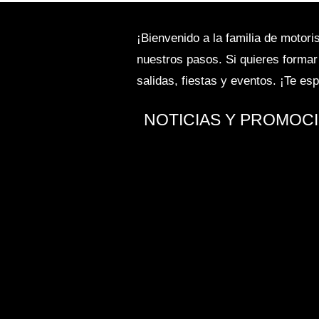
¡Bienvenido a la familia de motor
nuestros pasos. Si quieres formar
salidas, fiestas y eventos. ¡Te e
NOTICIAS Y PROMOC
SUPER PROMOCIÓN HARLEY-DAVI
Davidson por un precio irrepeti
Zaragoza! 607 119 016ENTR