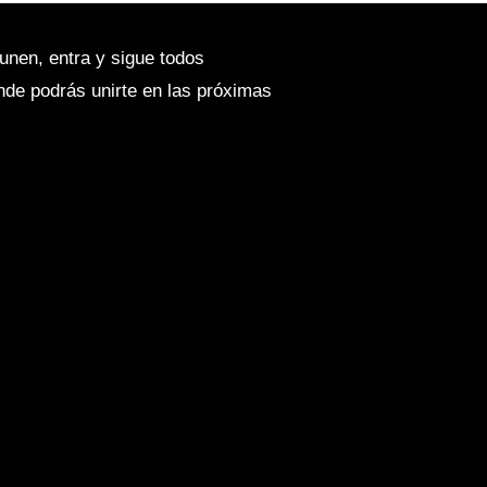
unen, entra y sigue todos
onde podrás unirte en las próximas
 llévate tu nueva Harley-
 30 de diciembre en Harley