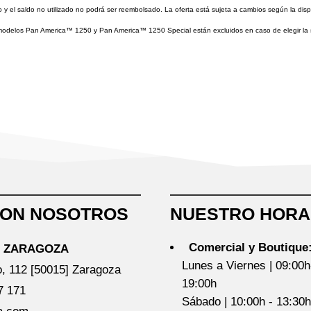
o y el saldo no utilizado no podrá ser reembolsado. La oferta está sujeta a cambios según la dis
s modelos Pan America™ 1250 y Pan America™ 1250 Special están excluidos en caso de elegir la 
CON NOSOTROS
NUESTRO HORA
Comercial y Boutique
N ZARAGOZA
Lunes a Viernes | 09:00h
o, 112 [50015] Zaragoza
19:00h
7 171
Sábado | 10:00h - 13:3