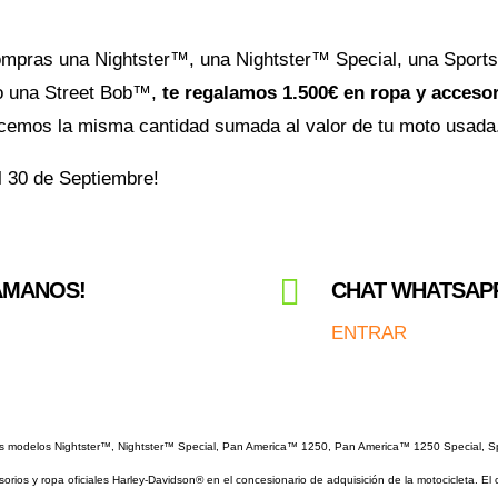
compras una Nightster™, una Nightster™ Special, una Spor
o una Street Bob™,
te regalamos 1.500€ en ropa y acceso
frecemos la misma cantidad sumada al valor de tu moto usada
l 30 de Septiembre!

LÁMANOS!
CHAT WHATSAP
ENTRAR
los modelos Nightster™, Nightster™ Special, Pan America™ 1250, Pan America™ 1250 Special, S
orios y ropa oficiales Harley-Davidson® en el concesionario de adquisición de la motocicleta. El