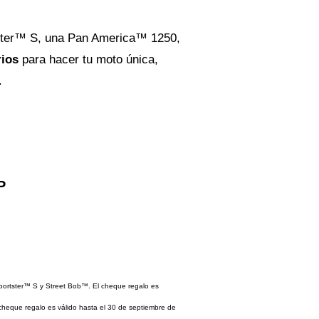
tster™ S, una Pan America™ 1250,
rios
para hacer tu moto única,
.
P
portster™ S y Street Bob™. El cheque regalo es
 cheque regalo es válido hasta el 30 de septiembre de