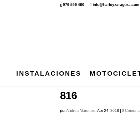
976 596 400
info@harleyzaragoza.com
INSTALACIONES
MOTOCICLE
ZARAGOZACHA
816
por
Andrea Marques
|
Abr 24, 2018
|
0 Comenta