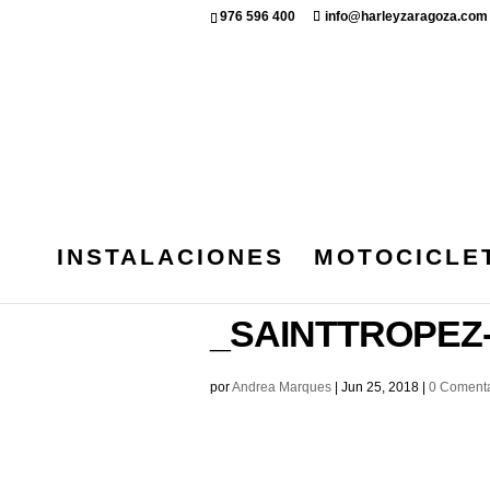
976 596 400
info@harleyzaragoza.com
INSTALACIONES
MOTOCICLE
HARLEY_DAVI
_SAINTTROPEZ-
por
Andrea Marques
|
Jun 25, 2018
|
0 Comenta