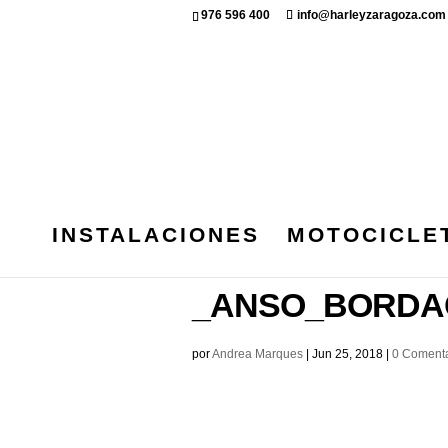
976 596 400
info@harleyzaragoza.com
INSTALACIONES
MOTOCICLE
HARLEY_DAVI
_ANSO_BORDAC
por
Andrea Marques
|
Jun 25, 2018
|
0 Comenta