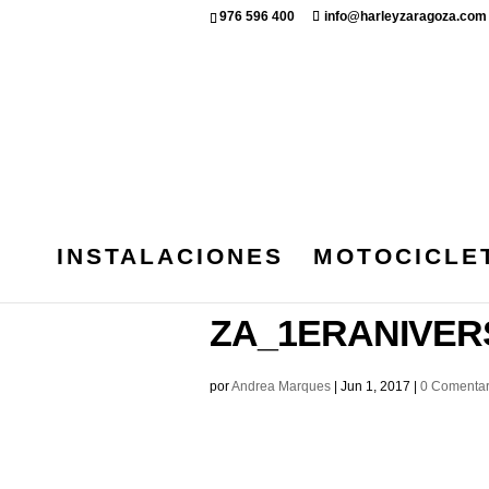
976 596 400
info@harleyzaragoza.com
INSTALACIONES
MOTOCICLE
IMG_6332_073
ZA_1ERANIVER
por
Andrea Marques
|
Jun 1, 2017
|
0 Comentar