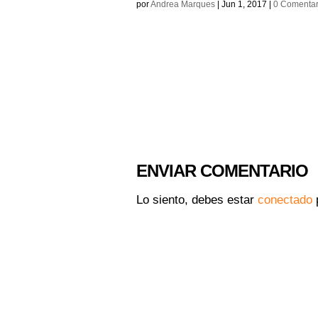
por
Andrea Marques
|
Jun 1, 2017
|
0 Comentar
ENVIAR COMENTARIO
Lo siento, debes estar
conectado
p