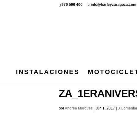
976 596 400
info@harleyzaragoza.com
INSTALACIONES
MOTOCICLE
IMG_6276_030
ZA_1ERANIVER
por
Andrea Marques
|
Jun 1, 2017
|
0 Comentar