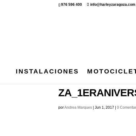
976 596 400
info@harleyzaragoza.com
INSTALACIONES
MOTOCICLE
IMG_6260_016
ZA_1ERANIVER
por
Andrea Marques
|
Jun 1, 2017
|
0 Comentar