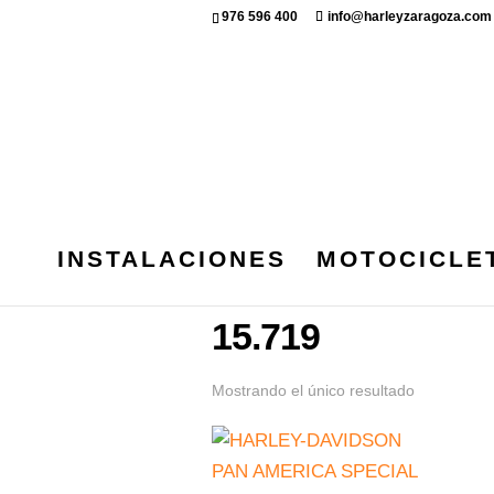
976 596 400
info@harleyzaragoza.com
INSTALACIONES
MOTOCICLE
Inicio
/ Kilometraje del producto /
15.719
Mostrando el único resultado