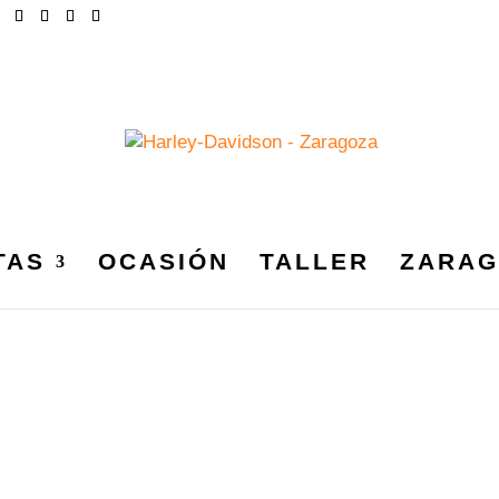
TAS
OCASIÓN
TALLER
ZARAG
35 MESES
os que coincidan con tu selección.