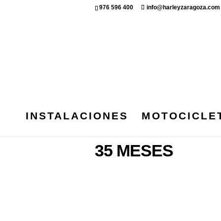
976 596 400
info@harleyzaragoza.com
INSTALACIONES
MOTOCICLE
Inicio
/ Garantía del producto / 
35 MESES
No se han encontrado product