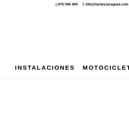
976 596 400
info@harleyzaragoza.com
INSTALACIONES
MOTOCICLE
HARLEYDAVID