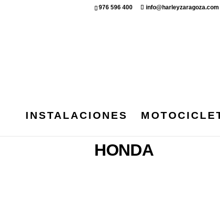
976 596 400
info@harleyzaragoza.com
INSTALACIONES
MOTOCICLE
Inicio
/ Honda
HONDA
No se han encontrado product