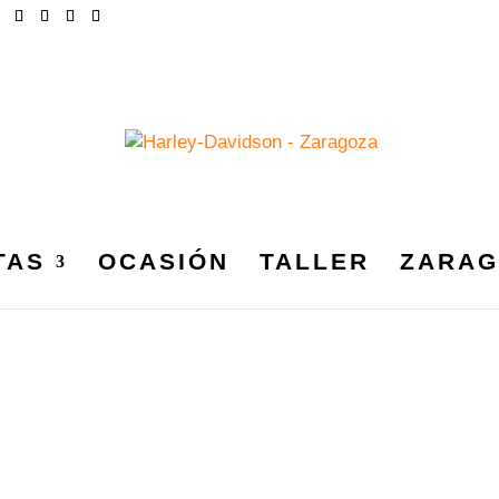
TAS
OCASIÓN
TALLER
ZARAG
os que coincidan con tu selección.