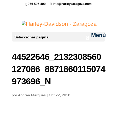
976 596 400
info@harleyzaragoza.com
Seleccionar página
44522646_2132308560
127086_8871860115074
973696_N
por
Andrea Marques
|
Oct 22, 2018