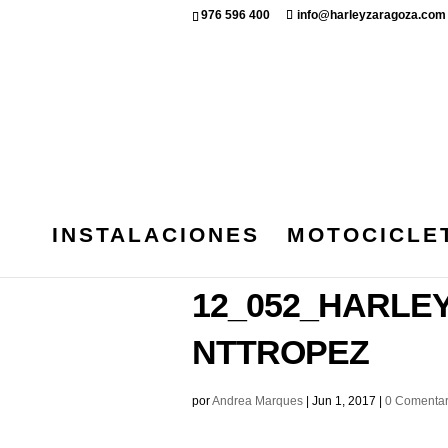
976 596 400
info@harleyzaragoza.com
INSTALACIONES
MOTOCICLE
FOTO 13-5-17 17
12_052_HARLE
NTTROPEZ
por
Andrea Marques
|
Jun 1, 2017
|
0 Comentar