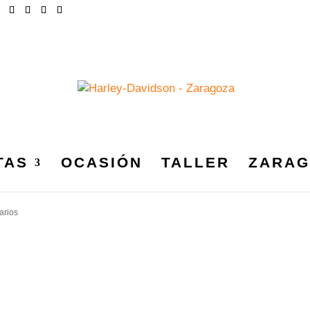
TAS
OCASIÓN
TALLER
ZARAG
APTER_LECIÑENA_2017
arios