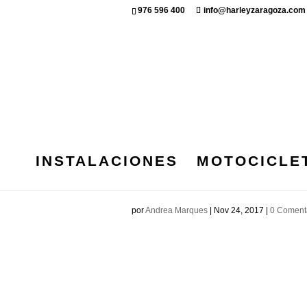
976 596 400
info@harleyzaragoza.com
INSTALACIONES
MOTOCICLE
TITULO_ZGZCH
por
Andrea Marques
|
Nov 24, 2017
|
0 Coment