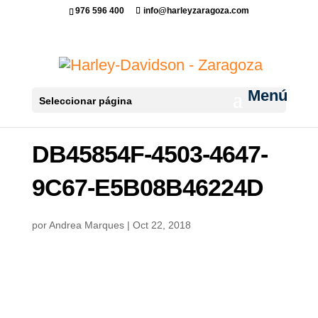
976 596 400
info@harleyzaragoza.com
Seleccionar página
DB45854F-4503-4647-
9C67-E5B08B46224D
por
Andrea Marques
|
Oct 22, 2018