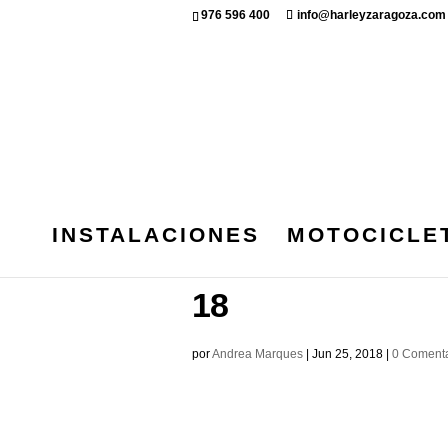
976 596 400
info@harleyzaragoza.com
INSTALACIONES
MOTOCICLE
TITULO_ZGZCH
18
por
Andrea Marques
|
Jun 25, 2018
|
0 Comenta