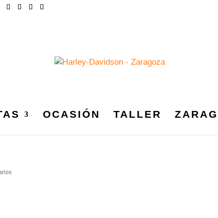
TAS
OCASIÓN
TALLER
ZARAG
APTER_GALERÍA_ANSO_20
rios