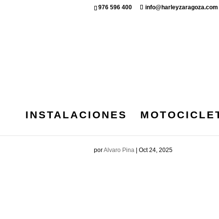
976 596 400
info@harleyzaragoza.com
INSTALACIONES
MOTOCICLE
IMG_9052
por
Alvaro Pina
|
Oct 24, 2025